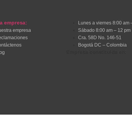
a empresa:
Lunes a viernes 8:00 am 
estra empresa
Sábado 8:00 am – 12 pm
eclamaciones
Cra. 58D No. 146-51
ntáctenos
Bogotá DC – Colombia
Empresa constituida en:
og
S.A.S – copyright
2024