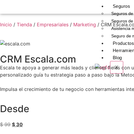
Seguros
Seguros de
Seguros de 
Inicio
/
Tienda
/
Empresariales
/
Marketing
/ CRM Escala.c
Asistencia m
Seguro de 
Productos
Herramien
CRM Escala.com
Blog
X
Escala te apoya a generar más leads y clientes fieles con
personalizado guía tu estrategia paso a paso bajo la Met
Impulsa el crecimiento de tu negocio con herramientas inte
Desde
$
99
$
30