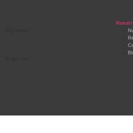
Nuestr
Síguenos
Nu
R
Co
Bl
Paga con
ComparaELmercado.com® es una marca registrada de Latinmedia Group 