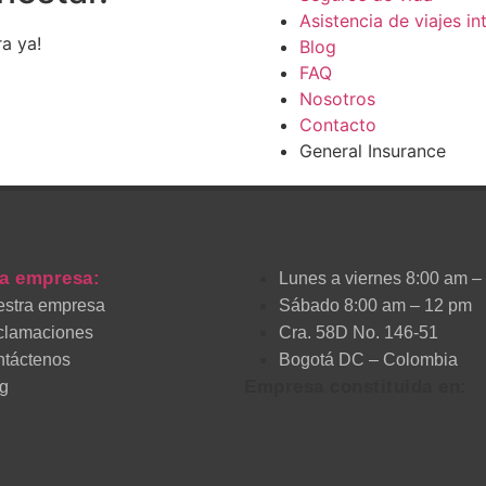
Asistencia de viajes in
ra ya!
Blog
FAQ
Nosotros
Contacto
General Insurance
a empresa:
Lunes a viernes 8:00 am –
stra empresa
Sábado 8:00 am – 12 pm
clamaciones
Cra. 58D No. 146-51
táctenos
Bogotá DC – Colombia
Empresa constituida en:
g