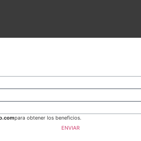
S.A.S – copyright
2024
o.com
para obtener los beneficios.
ENVIAR