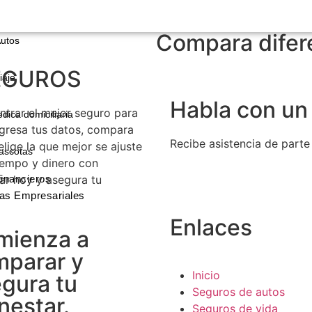
Compara difer
utos
EGUROS
iaje
Habla con un
trar el mejor seguro para
dica domiciliaria
ngresa tus datos, compara
Recibe asistencia de parte
elige la que mejor se ajuste
ascotas
iempo y dinero con
ar hoy y asegura tu
financieros
as Empresariales
Enlaces
mienza a
mparar y
Inicio
gura tu
Seguros de autos
nestar.
Seguros de vida