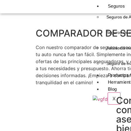
Seguros
Seguros de A
COMPARADOR DE S
Seguros de v
Con nuestro comparador de seguros, encon
Asistencia me
tu auto nunca fue tan fácil. Simplemente i
ofertas de las principales aseguradoras, y 
Seguro de m
a tus necesidades y presupuesto. Ahorra t
decisiones informadas. ¡Empieza a compar
Productos 
tranquilidad en el camino!
Herramient
Blog
Co
X
co
ase
bie