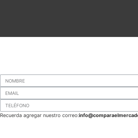
ComparaELmercado.com® es una marca registrada de Latinmedia Group 
Recuerda agregar nuestro correo:
info@comparaelmercad