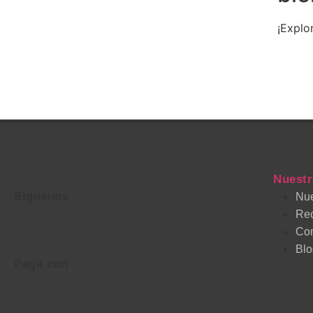
¡Explo
Nuestr
Síguenos
Nue
Re
Con
Blo
Paga con