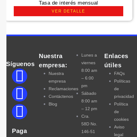
Tasa de interés mensual
VER DETALLE
Nuestra
Lunes a
Enlaces
viernes
Síguenos
empresa:
útiles
8:00 am
Nuestra
FAQs
– 6:00
empresa
Políticas
pm
Reclamaciones
de
Sábado
Contáctenos
privacidad
8:00 am
Blog
Política
– 12 pm
de
Cra.
cookies
58D No.
Aviso
Paga
146-51
legal